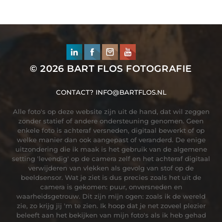
© 2026
BART FLOS FOTOGRAFIE
CONTACT?
INFO@BARTFLOS.NL
Alle foto's op deze website zijn uit de hand, dat wil zeggen
zonder statief of andere ondersteuning genomen. Geen
enkele foto is achteraf versneden, digitaal bewerkt of op
welke manier dan ook aangepast of veranderd. De enige
uitzondering die ik maak is het gebruik van de algemene
setting 'levendig' op de camera zelf en het achteraf digitaal
verwijderen van vlekken als gevolg van stof op de
beeldsensor. Wat je ziet is dus precies zoals het uit de
camera is gekomen: puur, onversneden en
waarheidsgetrouw. Dit zijn mijn ogen: zoals ik de wereld
zie, zo krijg jij 'm te zien. Ik hoop dat je net zoveel plezier
beleeft aan het bekijken van mijn foto's als ik heb gehad