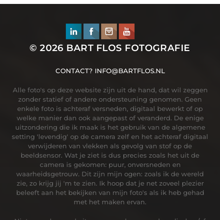
© 2026
BART FLOS FOTOGRAFIE
CONTACT?
INFO@BARTFLOS.NL
Alle foto's op deze website zijn uit de hand, dat wil zeggen
zonder statief of andere ondersteuning genomen. Geen
enkele foto is achteraf versneden, digitaal bewerkt of op
welke manier dan ook aangepast of veranderd. De enige
uitzondering die ik maak is het gebruik van de algemene
setting 'levendig' op de camera zelf en het achteraf digitaal
verwijderen van vlekken als gevolg van stof op de
beeldsensor. Wat je ziet is dus precies zoals het uit de
camera is gekomen: puur, onversneden en
waarheidsgetrouw. Dit zijn mijn ogen: zoals ik de wereld
zie, zo krijg jij 'm te zien. Ik hoop dat je net zoveel plezier
beleeft aan het bekijken van mijn foto's als ik heb gehad
met het maken ervan.