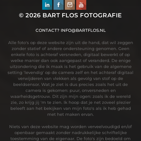
© 2026
BART FLOS FOTOGRAFIE
CONTACT?
INFO@BARTFLOS.NL
Alle foto's op deze website zijn uit de hand, dat wil zeggen
zonder statief of andere ondersteuning genomen. Geen
enkele foto is achteraf versneden, digitaal bewerkt of op
welke manier dan ook aangepast of veranderd. De enige
uitzondering die ik maak is het gebruik van de algemene
setting 'levendig' op de camera zelf en het achteraf digitaal
verwijderen van vlekken als gevolg van stof op de
beeldsensor. Wat je ziet is dus precies zoals het uit de
camera is gekomen: puur, onversneden en
waarheidsgetrouw. Dit zijn mijn ogen: zoals ik de wereld
zie, zo krijg jij 'm te zien. Ik hoop dat je net zoveel plezier
beleeft aan het bekijken van mijn foto's als ik heb gehad
met het maken ervan.
Niets van deze website mag worden verveelvoudigd en/of
openbaar gemaakt zonder nadrukkelijke schriftelijke
toestemming van de eigenaar. De foto's zijn bedoeld om